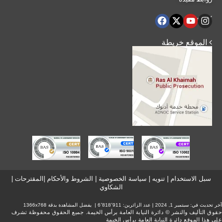
 تابعنا
 الموقع خريطة
سبل الاستخدام
|
تنويه
|
سياسة الخصوصية
|
الشروط والأحكام
|
المقترحات
|
الشكاوي
آخر تحديث في:
سبتمبر 1, 2024
| عدد الزائرين: 6٬818٬911 | يفضل المشاهدة بدقة 1366x768
حقوق التأليف والنشر © دائرة النيابة العامة برأس الخيمة. جميع الحقوق محفوظة تشرف
على هذا الموقع دائرة النيابة العامة برأس الخيمة