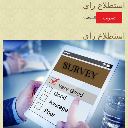
استطلاع راي
تصويت
النتيجة
استطلاع راي