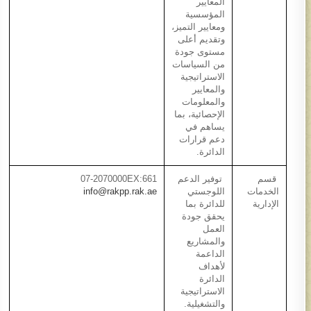
المعايير
المؤسسية
ومعايير التميز،
وتقديم أعلى
مستوى جودة
من السياسات
الاستراتيجية
والمعايير
والمعلومات
الإحصائية، بما
يساهم في
دعم قرارات
الدائرة.​
قسم
توفير الدعم
07-2070000EX:661
الخدمات
اللوجستي
info@rakpp.rak.ae
الإدارية​
للدائرة بما
يحقق جودة
العمل
والمشاريع
الداعمة
لأهداف
الدائرة
الاستراتيجية
والتشغيلية.​