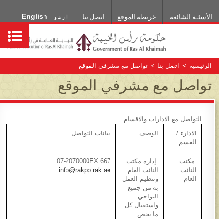
اردو
English
الأسئلة الشائعة
خريطة الموقع
اتصل بنا
الرئيسية
>
اتصل بنا
>
تواصل مع مشرفي الموقع
تواصل مع مشرفي الموقع
التواصل مع الادارات والاقسام :
الادارء /
الوصف​
بيانات التواصل​
القسم​
مكتب
إدارة مكتب
07-2070000EX:667
النائب
النائب العام
info@rakpp.rak.ae
العام​
وتنظيم العمل
به من جميع
النواحي
واستقبال كل
ما يخص