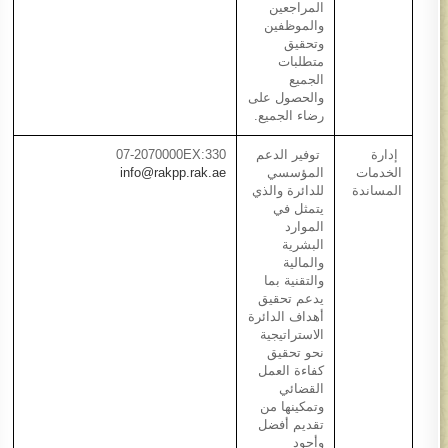
المراجعين
والموظفين
وتحقيق
متطلبات
الجميع
والحصول على
رضاء الجميع.​
إدارة
توفير الدعم
07-2070000EX:330
الخدمات
المؤسسي
info@rakpp.rak.ae
المساندة ​
للدائرة والذي
يتمثل في
الموارد
البشرية
والمالية
والتقنية بما
يدعم تحقيق
أهداف الدائرة
الاستراتيجية
نحو تحقيق
كفاءة العمل
القضائي
وتمكينها من
تقديم أفضل
وأجود