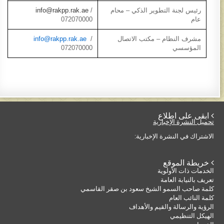
رئيس لجنة التطوير الذكي – محام
/
info@rakpp.rak.ae
عام
072070000
مشرف النظام – مكتب الاتصال
/
info@rakpp.rak.ae
المؤسسي
072070000
 ابقى على اطلاع
تحميل النشرة الإخبارية
الاشتراك في النشرة الإخبارية:
 خريطة الموقع
الخدمات ذات الأولوية
تعريف بالنيابة العامة
كلمة صاحب السمو الشيخ سعود بن صقر القاسمي
كلمة النائب العام
الرؤية والرسالة والقيم والأهداف
الهيكل التنظيمي