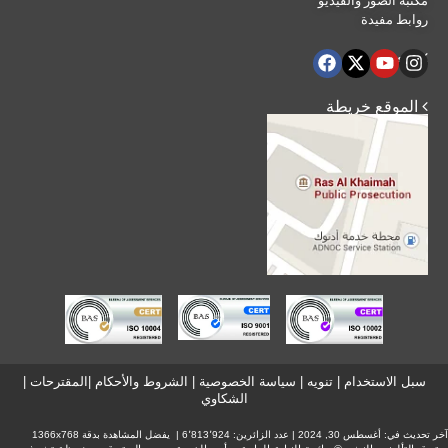
مكتبة الصور والفيديو
روابط مفيدة
 تابعنا
 الموقع خريطة
سبل الاستخدام
|
تنويه
|
سياسة الخصوصية
|
الشروط والأحكام
|
المقترحات
|
الشكاوي
آخر تحديث في:
أغسطس 30, 2024
| عدد الزائرين: 6٬813٬924 | يفضل المشاهدة بدقة 1366x768