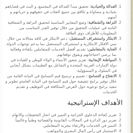
العدالة والحيادية:
تحقيق مبدأ العدالة في المجتمع، و البث في قضاياهم
بحيادية و مساواة و تكافؤ بين جميع الفئات في حقوقهم و حرياتهم و
أمنهم.
النزاهة والشفافية:
وضع المعايير المناسبة لتحقيق النزاهة و الشفافية
التامة في عمليات التحقيق من خلال توفير القدر المناسب من
المعلومات للأطراف ذوي العلاقة.
الابتكار واستشراف المستقبل:
دعم الابتكار في كافة مجالاته من خلال
تبني الافكار الابتكارية و استشراف المستقبل بما يدعم توجهات الدولة.
العناية بالمتعاملين:
تقديم أفضل الخدمات للمتعاملين بكفاءة وفعالية
بما يرضي احتياجاتهم ويفوق توقعاتهم.
المواطنة الإيجابية:
تعزيز شعور الأنتماء و الولاء للوطن و للقيادة في
دولة الإمارات العربية المتحدة و التفاعل مع التعليمات بشكل أيجابي
في السلوك و المسؤولية.
الانفتاح و التسامح :
تعميم و ترسيخ قيم التسامح في النيابة العامة من
خلال توفير برامج تثقيفية حول قيم التسامح في النيابة العامةو تطوير و
تنفيذ برامج توعوية حول الفرص المتكافئة في التوظيف و تقديم
الخدمات.
الأهداف الإستراتيجية
تعزيز كفاءة الدعاوي الجزائية و التميز في انجاز التحقيقات والاتهام .
تعزيز دور الدائرة في المجالات القانونية والقضائية وطنياً وعالمياً.
التميز في الخدمات والارتقاء بتجربة المتعاملين.
الاستثمار في رأس المال البشري والمواهب.