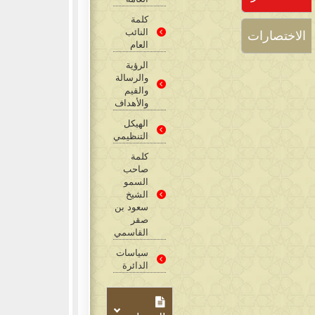
كلمة
النائب
الاختصارات
العام
الرؤية
والرسالة
والقيم
والأهداف
الهيكل
التنظيمي
كلمة
صاحب
السمو
الشيخ
سعود بن
صقر
القاسمي
سياسات
الدائرة​​​​