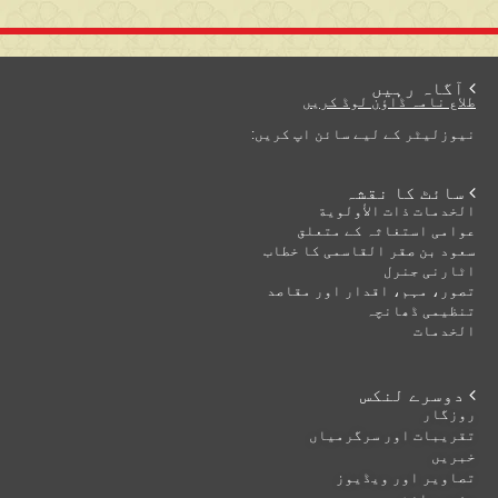
 آگاہ رہیں
طلاع نامہ ڈاؤن لوڈ کریں
نیوزلیٹر کے لیے سائن اپ کریں:
 سائٹ کا نقشہ
الخدمات ذات الأولوية
عوامی استغاثہ کے متعلق
سعود بن صقر القاسمی کا خطاب
اٹارنی جنرل
تصور، مہم، اقدار اور مقاصد
تنظیمی ڈھانچہ
الخدمات
 دوسرے لنکس
روزگار
تقریبات اور سرگرمیاں
خبریں
تصاویر اور ویڈیوز