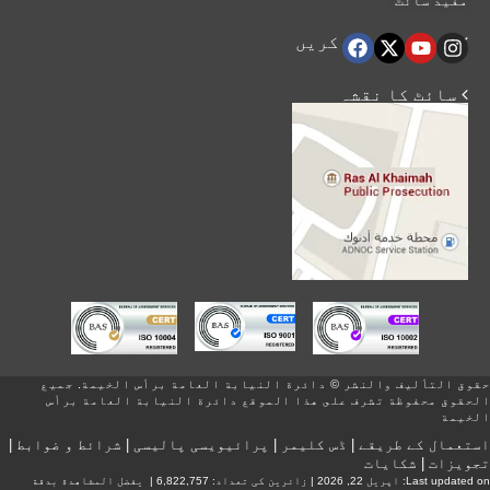
مفید سائٹ
 ہماری اتباع کریں
 سائٹ کا نقشہ
حقوق التأليف والنشر © دائرة النيابة العامة برأس الخيمة. جميع
الحقوق محفوظة تشرف على هذا الموقع دائرة النيابة العامة برأس
الخيمة
استعمال کے طریقے
|
ڈس کلیمر
|
پرائیویسی پالیسی
|
شرائط و ضوابط
|
تجویزات
|
شکایات
Last updated on:
اپریل 22, 2026
| زائرین کی تعداد: 6,822,757 | يفضل المشاهدة بدقة