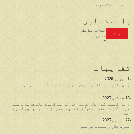
مزید پڑھیں >
رائے شماری
نتائج ملاحظہ
ووٹ
کریں
تقریبات
1 اپریل 2026
راس الخیمہ پبلک پراسیکیوشن وسط شعبان کو منا رہا ہے۔
15 جولائی 2025
راس الخیمہ کے امارات کے اٹارنی جنرل عزت مآب کی سرپرستی
میں، "کل کے علمبردار” اپنے دوسرے سیزن کے لیے واپس آ رہے
ہیں۔
22 اپریل 2025
میری فلاح و بہبود کی مہم