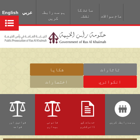
سائٹ کا
ہم سے رابطہ
عربي
English
عام سوالات
نقشہ
کریں
تاثارات
شكايا
انكوائري
اختصارات
ہم سے رابطہ کریں
خدمات کي
قانونی
قوانین اور
ڈائرکٹری
بیداری
قواعد