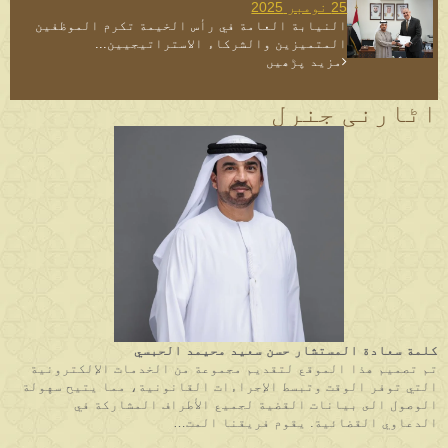
25 نومبر 2025
النيابة العامة في رأس الخيمة تكرم الموظفين
المتميزين والشركاء الاستراتيجيين...
مزید پڑھیں
اٹارنی جنرل
كلمة سعادة المستشار حسن سعيد محيمد الحبسي
تم تصميم هذا الموقع لتقديم مجموعة من الخدمات الإلكترونية
التي توفر الوقت وتبسط الإجراءات القانونية، مما يتيح سهولة
الوصول الى بيانات القضية لجميع الأطراف المشاركة في
الدعاوي القضائية. يقوم فريقنا المت…