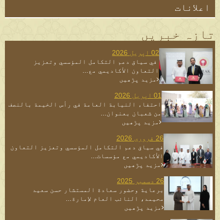
اعلانات
تازہ خبریں
02 اپریل 2026
⁨ في سياق دعم التكامل المؤسسي وتعزيز
التعاون الأكاديمي مع...
مزید پڑھیں
01 اپریل 2026
احتفاء النيابة العامة في رأس الخيمة بالنصف
من شعبان بعنوان...
مزید پڑھیں
26 فروری 2026
في سياق دعم التكامل المؤسسي وتعزيز التعاون
الأكاديمي مع مؤسسات...
مزید پڑھیں
26 دسمبر 2025
برعاية وحضور سعادة المستشار حسن سعيد
محيمد، النائب العام لإمارة...
مزید پڑھیں