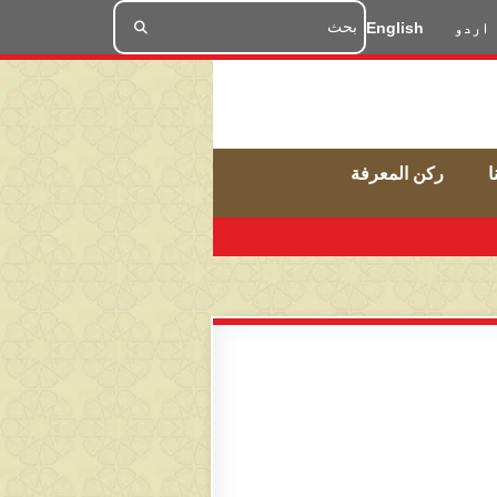
اردو
English
ا
ركن المعرفة