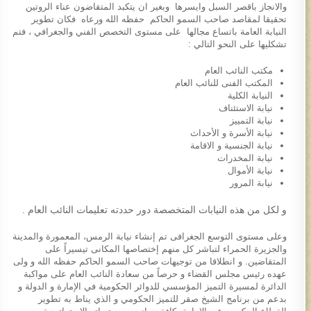
والانجاز باقصر السبل وايسرها وبغير ان يتكبد المتقاضون عناء الروتين
تحقيقا لمقاصد صاحب السمو الحاكم حفظه الله ورعاه فكان تطوير
النيابة العامة باتساع مجالها على مستوى التخصص الفني والجغرافي ، فتم
تشكليها على النحو التالي :
مكتب النائب العام
المكتب الفنى للنائب العام
النيابة الكلية
نيابة الاستئناف
نيابة التمييز
نيابة الأسرة و الأحداث
نيابة الجنسية و الاقامة
نيابة المخدرات
نيابة الأموال
نيابة المرور
و لكل من هذه النيابات المتخصصة دور حددته تعليمات النائب العام .
وعلى مستوى التوسع الجغرافى تم إنشاء نيابة الرمس، المعمورة والمدينة
والجزيرة الحمراء لتباشر كل منهم إختصاصها المكانى تيسيراً على
المتقاضين. و انطلاقا من توجيهات صاحب السمو الحاكم حفظه الله و ولى
عهده رئيس مجلس القضاء و حرصاً من سعادة النائب العام على مواكبة
الدائرة لمسيرة التميز المؤسسي للدوائر الحكومية في الإمارة و الدولة و
بدعم من برنامج الشيخ صقر للتميز الحكومي و الذي يناط به تطوير