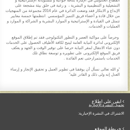
القطاع الحكومي في الإمارة بكافة جوانبه و مستوياته الإستراتيجية و
التشغيلية و التنظيمية و البشرية ، و رغبة فى خلق بيئة مشجعة على
الإبداع و الابتكار فقد وضعت الدائرة في عام 2014 مجموعة من المنهجيات
من خلال قادة و أعضاء فريق التميز المؤسسي انتظمتها خمسة معايير
تتمثل في القيادة و الإستراتيجية و الموارد البشرية و الشراكة و الموارد و
العمليات و الخدمات.
وحرصاً على مواكبة العصر و التطور التكنولوجى فقد تم إطلاق الموقع
الإلكترونى لدائرة النيابة العامة ليتيح لكافة الأطياف الحصول على الخدمات
دون عناء الانتقال لمقر النيابة حرصا على توفير الوقت و الجهد و يعكف
فريق الموقع الإلكترونى على تطويره و توسعة نطاق تلك
الخدمات باستمرارحتى تعم الفائدة .
“و الله تعالى نسأل أن يوفقنا فى تطوير العمل و تحقيق الإنجاز و إرساء
العدل إنه ولى ذلك و القادر عليه”
 ابقى على اطلاع
تحميل النشرة الإخبارية
الاشتراك في النشرة الإخبارية:
 خريطة الموقع