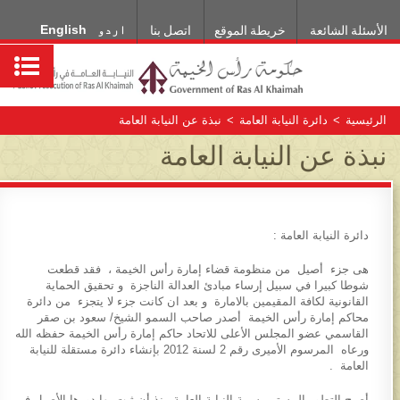
اردو
English
الأسئلة الشائعة
خريطة الموقع
اتصل بنا
الرئيسية
>
دائرة النيابة العامة
>
نبذة عن النيابة العامة​
نبذة عن النيابة العامة​
دائرة النيابة العامة :
هى جزء أصيل من منظومة قضاء إمارة رأس الخيمة ، فقد قطعت
شوطا كبيرا في سبيل إرساء مبادئ العدالة الناجزة و تحقيق الحماية
القانونية لكافة المقيمين بالامارة و بعد ان كانت جزء لا يتجزء من دائرة
محاكم إمارة رأس الخيمة أصدر صاحب السمو الشيخ/ سعود بن صقر
القاسمي عضو المجلس الأعلى للاتحاد حاكم إمارة رأس الخيمة حفظه الله
ورعاه المرسوم الأميرى رقم 2 لسنة 2012 بإنشاء دائرة مستقلة للنيابة
العامة .
أصبح التطور المستمر سمة النيابة العامة منذ أن ثبت بها دورها الأصيل في