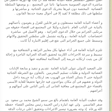
مباشرة الدعوى العمومية بحسبانها نائبا عن المجتمع ، و بوصفها السلطة
القضائية المختصة دون غيرها بتحريك الدعوى الجنائية و مباشرتها و
سلطتها فى ذلك مطلقة لا تُقيد إلا فى أحوال معينة حددها القانون .
و أعضاء النيابة العامة مستقلون و غير قابلين للعزل و يقومون بأعمالهم
بالنيابة عن النائب العام باعتباره وكيلا عن المجتمع فى اقتضاء حقوقه من
مرتكبى الجرائم من خلال الدعوى الجزائية ، وهو الأصيل في مباشرة
اختصاصات النيابة العامة ، و ولايته تشتمل على سلطتي التحقيق والاتهام
وتنبسط على جميع الجرائم التى تقع فى إقليم الامارة أياً كانت .
تلتزم النيابة العامة فى آداء عملها بكل معايير النزاهة و الشفافية مع
تبسيط و سرعة الاجراءات اللازمة لتحقيق العدالة الجزائية الناجزة و إحالة
كل من يثبت ارتكابه جريمة إلى المحاكمة لمعاقبته عنها .
على الصعيد الدولى تتولى النيابة العامة تقديم و تنفيذ و متابعة الإنابات
القضائية الدولية و طلبات تسليم المجرمين بالتعاون مع الشرطة الجنائية
الدولية حتى لا يتمكن الجناة من الهروب بعد ارتكاب أية جريمة داخل
الدولة و تعقبهم فى أى مكان يتواجدون فيه خارجها تحقيقاً للغاية الأسمى
باقتضاء حق المجتمع فى معاقبة الجانى كى يأمن الناس على أموالهم و
أعراضهم .
وقد حظيت النيابة العامة باهتمام بالغ من سمو الشيخ محمد بن سعود بن
صقر القاسمي ولي عهد امارة راس الخيمة رئيس مجلس القضاء حفظه
الله ورعاه إذ وجه بضرورة تيسير الاجراءات وتحقيق اعلى درجات الدقة