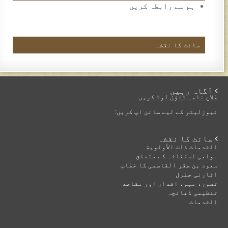
ہم سے رابطہ کریں
سائٹ کا نقشہ
 آگاہ رہیں
طلاع نامہ ڈاؤن لوڈ کریں
نیوزلیٹر کے لیے سائن اپ کریں:
 سائٹ کا نقشہ
الخدمات ذات الأولوية
عوامی استغاثہ کے متعلق
سعود بن صقر القاسمی کا خطاب
اٹارنی جنرل
تصور، مہم، اقدار اور مقاصد
تنظیمی ڈھانچہ
الخدمات