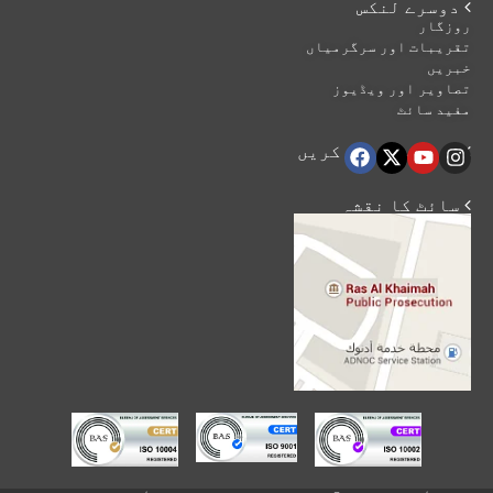
 دوسرے لنکس
روزگار
تقریبات اور سرگرمیاں
خبریں
تصاویر اور ویڈیوز
مفید سائٹ
 ہماری اتباع کریں
 سائٹ کا نقشہ