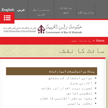
سائٹ کا
ہم سے رابطہ
عربي
English
عام سوالات
نقشہ
کریں
Home
>
سائٹ کا نقشہ
سائٹ کا نقشہ
پبلک پراسیکیوشن ڈيپارٹمنٹ
عوامی استغاثہ کے متعلق
اٹارنی جنرل
تصور، مہم، اقدار اور مقاصد
تنظیمی ڈھانچہ
سعود بن صقر القاسمی کا خطاب
محکمہ پالیسی