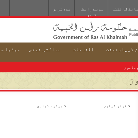
ائٹ کا نقشہ
ہم سے رابطہ
مدد کریں
کریں
 ڈيپارٹمنٹ
الخدمات
عدالتی نوٹس
میڈیا س
یڈیوز
ز
> فوٹو گیلری
>
ویڈیو گیلری