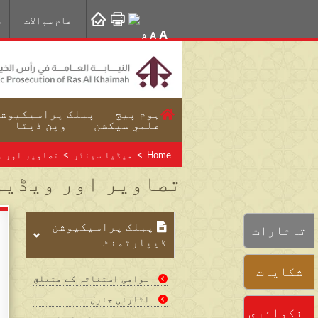
عام سوالات
س
A
A
A
ہوم پیج
پبلک پراسیکیوشن
علمي سيکشن
وپن ڈیٹا
Home
>
میڈیا سینٹر
>
تصاویر اور و
تصاویر اور ویڈیو
پبلک پراسیکیوشن
تاثارات
ڈيپارٹمنٹ
شكايات
عوامی استغاثہ کے متعلق
اٹارنی جنرل
انكوائري