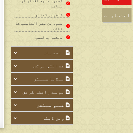
تصور، مہم، اقدار اور
مقاصد
اختصارات
تنظیمی ڈھانچہ
سعود بن صقر القاسمی کا
خطاب
محکمہ پالیسی
الخدمات
عدالتی نوٹس
میڈیا سینٹر
ہم سے رابطہ کریں
علمي سيکشن
وپن ڈیٹا