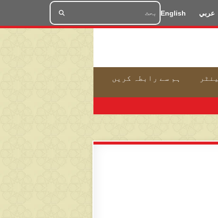
عربي
English
ینٹر
ہم سے رابطہ کریں