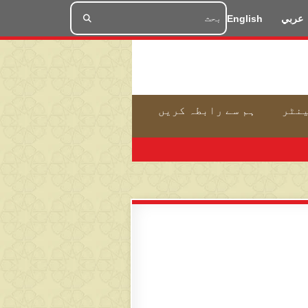
عربي
English
ینٹر
ہم سے رابطہ کریں