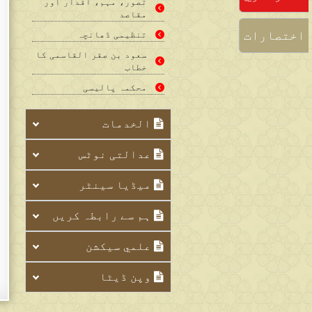
تصور، مہم، اقدار اور
مقاصد
اختصارات
تنظیمی ڈھانچہ
سعود بن صقر القاسمی کا
خطاب
محکمہ پالیسی
الخدمات
عدالتی نوٹس
میڈیا سینٹر
ہم سے رابطہ کریں
علمي سيکشن
وپن ڈیٹا