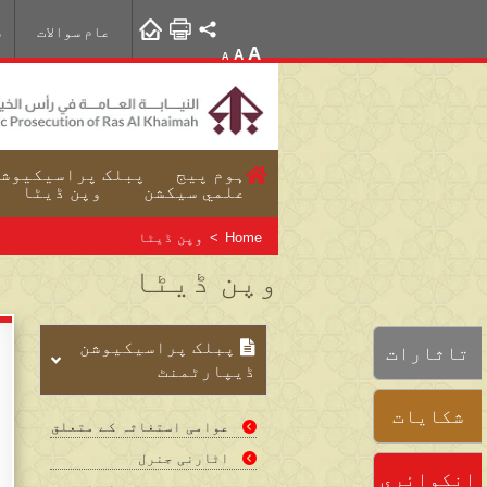
عام سوالات
س
A
A
A
ہوم پیج
پبلک پراسیکیوشن
علمي سيکشن
وپن ڈیٹا
Home
>
وپن ڈیٹا
وپن ڈیٹا
پبلک پراسیکیوشن
تاثارات
ڈيپارٹمنٹ
شكايات
عوامی استغاثہ کے متعلق
اٹارنی جنرل
انكوائري