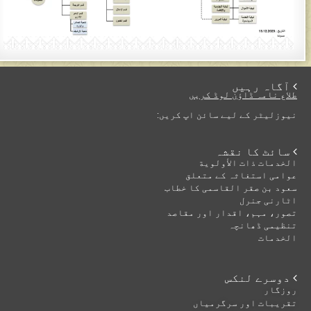
 آگاہ رہیں
طلاع نامہ ڈاؤن لوڈ کریں
نیوزلیٹر کے لیے سائن اپ کریں:
 سائٹ کا نقشہ
الخدمات ذات الأولوية
عوامی استغاثہ کے متعلق
سعود بن صقر القاسمی کا خطاب
اٹارنی جنرل
تصور، مہم، اقدار اور مقاصد
تنظیمی ڈھانچہ
الخدمات
 دوسرے لنکس
روزگار
تقریبات اور سرگرمیاں