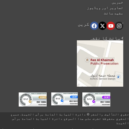
خبریں
تصاویر اور ویڈیوز
مفید سائٹ
 ہماری اتباع کریں
 سائٹ کا نقشہ
حقوق التأليف والنشر © دائرة النيابة العامة برأس الخيمة. جميع
الحقوق محفوظة تشرف على هذا الموقع دائرة النيابة العامة برأس
الخيمة