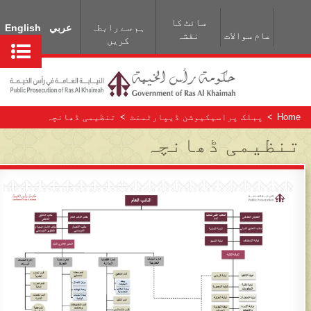
سائٹ کا
ہم سے رابطہ
عربي
English
عام سوالات
نقشہ
کریں
Home
>
پبلک پراسیکیوشن ڈيپارٹمنٹ
>
تنظیمی ڈھانچہ
تنظیمی ڈھانچہ