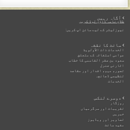
 آگاہ رہیں
طلاع نامہ ڈاؤن لوڈ کریں
نیوزلیٹر کے لیے سائن اپ کریں:
 سائٹ کا نقشہ
الخدمات ذات الأولوية
عوامی استغاثہ کے متعلق
سعود بن صقر القاسمی کا خطاب
اٹارنی جنرل
تصور، مہم، اقدار اور مقاصد
تنظیمی ڈھانچہ
الخدمات
 دوسرے لنکس
روزگار
تقریبات اور سرگرمیاں
خبریں
تصاویر اور ویڈیوز
مفید سائٹ