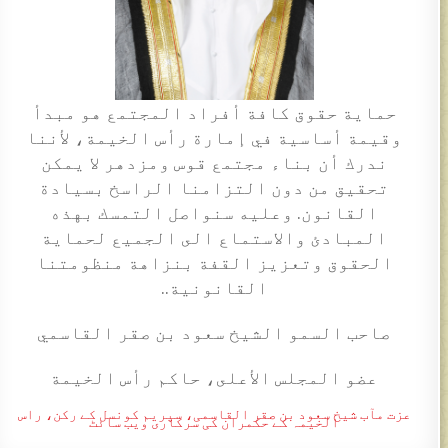
حماية حقوق كافة أفراد المجتمع هو مبدأ
وقيمة أساسية في إمارة رأس الخيمة، لأننا
ندرك أن بناء مجتمع قوس ومزدهر لا يمكن
تحقيق من دون التزامنا الراسخ بسيادة
القانون. وعليه سنواصل التمسك بهذه
المبادئ والاستماع الى الجميع لحماية
الحقوق وتعزيز القفة بنزاهة منظومتنا
القانونية..
صاحب السمو الشيخ سعود بن صقر القاسمي
عضو المجلس الأعلى، حاكم رأس الخيمة
عزت مآب شیخ سعود بن صقر القاسمی، سپریم کونسل کے رکن، راس
الخیمہ کے حکمران کی سرکاری ویب سائٹ