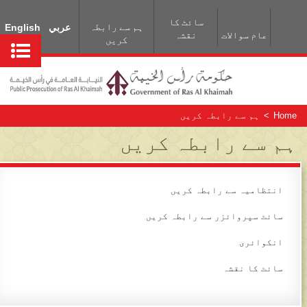
سائٹ کا
ہم سے رابطہ
عربي
English
عام سوالات
نقشہ
کریں
Home
>
ہم سے رابطہ کریں
ہم سے رابطہ کریں
انتظامیہ سے رابطہ کریں
سائٹ سپروائزر سے رابطہ کریں
انکوائری
سائٹ کا نقشہ