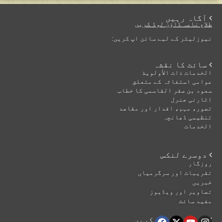
 آگاہ رہیں
طلاع نامہ ڈاؤن لوڈ کریں
نیوزلیٹر کے لیے سائن اپ کریں:
 سائٹ کا نقشہ
الخدمات ذات الأولوية
عوامی استغاثہ کے متعلق
سعود بن صقر القاسمی کا خطاب
اٹارنی جنرل
تصور، مہم، اقدار اور مقاصد
تنظیمی ڈھانچہ
الخدمات
 دوسرے لنکس
روزگار
تقریبات اور سرگرمیاں
خبریں
تصاویر اور ویڈیوز
مفید سائٹ
 ہماری اتباع کریں