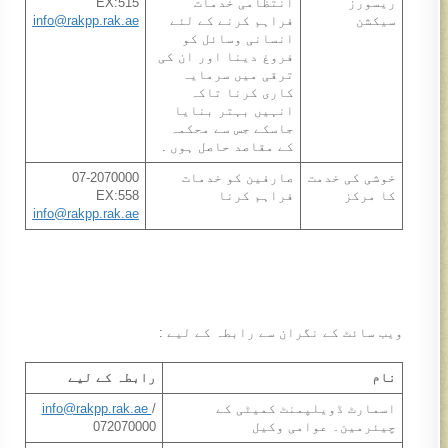
ريسورز
انتظامی خدمات
EX:515
سيکشن
فراہم کرنے کے لئے
info@rakpp.rak.ae
انسانی وسائل کو
فروغ دینا اور ان کی
ترقی میں سرمایہ
کاری کرنا تاکہ
انہيں بہتر بنايا
جاسکے جس سے محکمہ
کے مقاصد حاصل ہوں .
خوشی کی خدمت
صارفین کو خدمات
07-2070000
کا مرکز​
فراہم کرنا​
EX:558
info@rakpp.rak.ae
ويب سائٹ کے نگران سے رابطہ کے ليے :
نام
رابطہ کے ليے
اسمارٹ ڈویلپمنٹ کمیٹی کے
/
info@rakpp.rak.ae
چیئرمین۔ عوامی وکیل
072070000