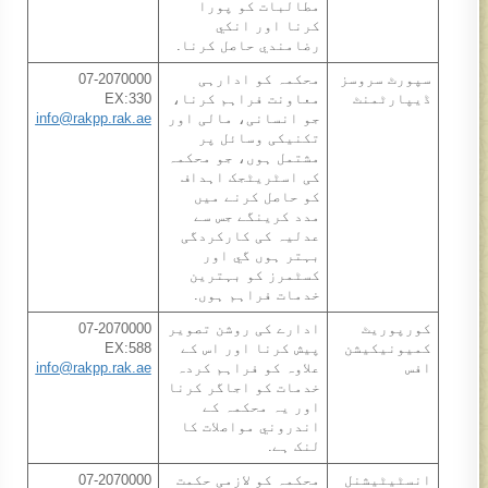
مطالبات کو پورا
کرنا اور انکي
رضامندي حاصل کرنا.
سپورٹ سروسز
محکمہ کو ادارہی
07-2070000
ڈيپارٹمنٹ
معاونت فراہم کرنا،
EX:330
جو انسانی، مالی اور
info@rakpp.rak.ae
تکنیکی وسائل پر
مشتمل ہوں، جو محکمہ
کی اسٹریٹجک اہداف
کو حاصل کرنے ميں
مدد کرينگے جس سے
عدلیہ کی کارکردگی
بہتر ہوں گي اور
کسٹمرز کو بہترین
خدمات فراہم ہوں.
کورپوريٹ
ادارے کی روشن تصویر
07-2070000
کميونيکيشن
پيش کرنا اور اس کے
EX:588​
افس
علاوہ کو فراہم کردہ
info@rakpp.rak.ae
خدمات کو اجاگر کرنا
اور يہ محکمہ کے
اندروني مواصلات کا
لنک ہے.
انسٹيٹيشنل
محکمہ کو لازمی حکمت
07-2070000