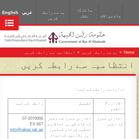
سائٹ کا
ہم سے رابطہ
عربي
English
عام سوالات
نقشہ
کریں
Home
>
ہم سے رابطہ کریں
>
انتظامیہ سے رابطہ کریں
انتظامیہ سے رابطہ کریں
​ادارے سے رابطے کے ليے :
الادارء /
تفصیل
رابطہ کے ليے
القسم
اٹارنی جنرل
اٹارنی جنرل کے دفتر
07-2070000
کا دفتر
کے کام کي ہر لحاظ سے
EX:667
تنظيم کرنا، کسٹمرز
info@rakpp.rak.ae
اور ملازمین کے تمام