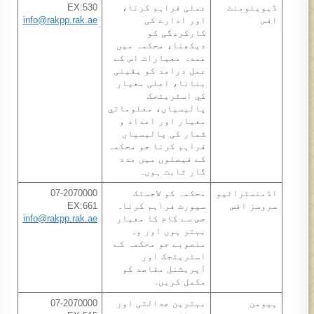
ڈيويلومنٹ
عملی فراہم کرنا،
EX:530
افس
اور ادارے کی
info@rakpp.rak.ae
کارکردگی کو
ديکھنا، محکمہ ميں
عمدہ معیارات اس کے
عمل درامد کو يقينی
بنانا، اعلی معیار
کي اسٹریٹجک
پالیسیاں، معلوماتي
معیار اور اعداد و
شمار کی پالیسیاں
فراہم کرنا جو محکمہ
کے فيصلوں ميں مدد
گار ثابت ہوں.
اڈمنسٹراٹيو
محکمہ کو لاجسٹک
07-2070000
سروسز افس
سپورٹ فراہم کرنا.​
EX:661
جس سے کام کا معیار
info@rakpp.rak.ae
بہتر ہوں اور وہ
منصوبے جو محکمہ کے
اسٹریٹجک اور
آپریشنل مقاصد کو
مکمل کريں.
ہيومن
بہترين عدالتی اور
07-2070000