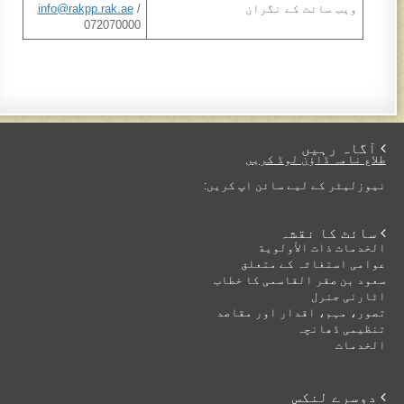
ويب سائٹ کے نگران
/
info@rakpp.rak.ae
072070000
 آگاہ رہیں
طلاع نامہ ڈاؤن لوڈ کریں
نیوزلیٹر کے لیے سائن اپ کریں:
 سائٹ کا نقشہ
الخدمات ذات الأولوية
عوامی استغاثہ کے متعلق
سعود بن صقر القاسمی کا خطاب
اٹارنی جنرل
تصور، مہم، اقدار اور مقاصد
تنظیمی ڈھانچہ
الخدمات
 دوسرے لنکس