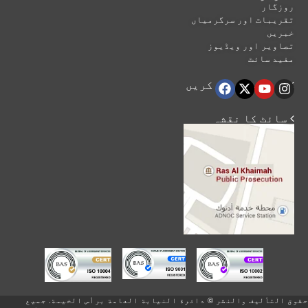
روزگار
تقریبات اور سرگرمیاں
خبریں
تصاویر اور ویڈیوز
مفید سائٹ
 ہماری اتباع کریں
 سائٹ کا نقشہ
حقوق التأليف والنشر © دائرة النيابة العامة برأس الخيمة. جميع