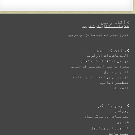
 آگاہ رہیں
طلاع نامہ ڈاؤن لوڈ کریں
نیوزلیٹر کے لیے سائن اپ کریں:
 سائٹ کا نقشہ
الخدمات ذات الأولوية
عوامی استغاثہ کے متعلق
سعود بن صقر القاسمی کا خطاب
اٹارنی جنرل
تصور، مہم، اقدار اور مقاصد
تنظیمی ڈھانچہ
الخدمات
 دوسرے لنکس
روزگار
تقریبات اور سرگرمیاں
خبریں
تصاویر اور ویڈیوز
مفید سائٹ