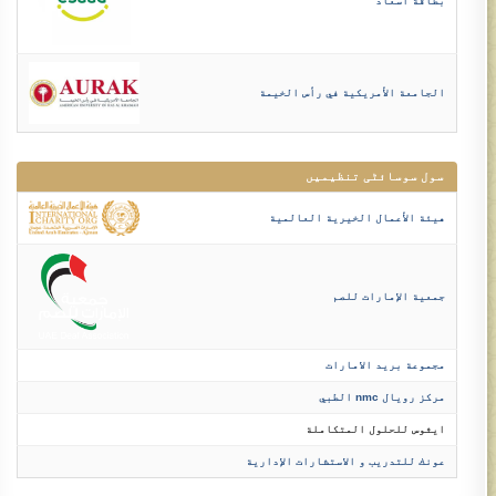
بطاقة اسعاد
الجامعة الأمريكية في رأس الخيمة
سول سوسائٹی تنظیمیں
هيئة الأعمال الخيرية العالمية
جمعية الإمارات للصم​
​مجموعة بريد الامارات
مركز رويال nmc الطبي​
ايثوس للحلول المتكاملة​
​عونك للتدريب و الاستشارات الإدارية ​​