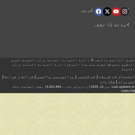
 ہماری اتباع کریں
 سائٹ کا نقشہ
حقوق التأليف والنشر © دائرة النيابة العامة برأس الخيمة. جميع
الحقوق محفوظة تشرف على هذا الموقع دائرة النيابة العامة برأس
الخيمة
استعمال کے طریقے
|
ڈس کلیمر
|
پرائیویسی پالیسی
|
شرائط و ضوابط
|
تجویزات
|
شکایات
Last updated on:
مئی 11, 2026
| زائرین کی تعداد: 6,821,694 | يفضل المشاهدة بدقة
1366x768