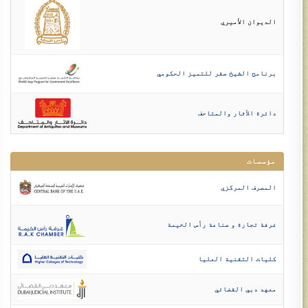
الديوا​ن الأميري
برنامج الشيخ صقر للتميز الحكومي
دائرة الآثار والمتاحف
مؤسسات
المصرف المركزي
غرفة تجارة و صناعة رأس الخيمة
كليات التقنية العليا
معهد دبي القضائي