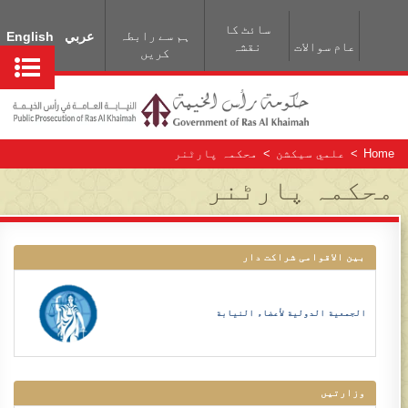
سائٹ کا
ہم سے رابطہ
عربي
English
عام سوالات
نقشہ
کریں
Home
>
علمي سيکشن
>
محکمہ پارٹنر
محکمہ پارٹنر
بین الاقوامی شراکت دار
الجمعية الدولية لأعضاء النيابة
وزارتیں