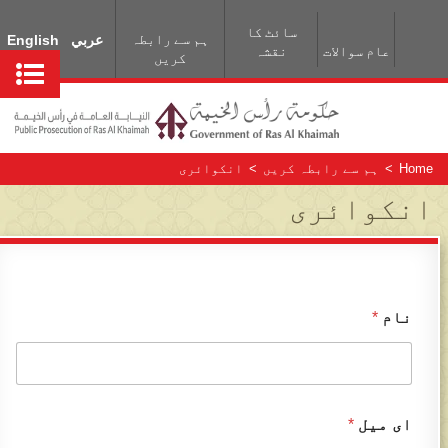
سائٹ کا
ہم سے رابطہ
عربي
English
عام سوالات
نقشہ
کریں
Home
>
ہم سے رابطہ کریں
>
انکوائری
انکوائری
نام
*
ای میل
*