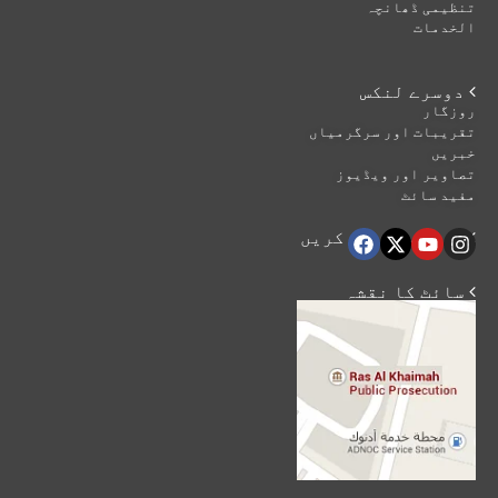
تنظیمی ڈھانچہ
الخدمات
 دوسرے لنکس
روزگار
تقریبات اور سرگرمیاں
خبریں
تصاویر اور ویڈیوز
مفید سائٹ
 ہماری اتباع کریں
 سائٹ کا نقشہ