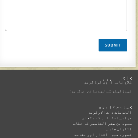
SUBMIT
 آگاہ رہیں
طلاع نامہ ڈاؤن لوڈ کریں
نیوزلیٹر کے لیے سائن اپ کریں:
 سائٹ کا نقشہ
الخدمات ذات الأولوية
عوامی استغاثہ کے متعلق
سعود بن صقر القاسمی کا خطاب
اٹارنی جنرل
تصور، مہم، اقدار اور مقاصد